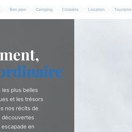
u
Bon plan
Camping
Croisière
Location
Tourisme
ement,
aordinaire
 les plus belles
ues et les trésors
s nos récits de
s découvertes
e escapade en