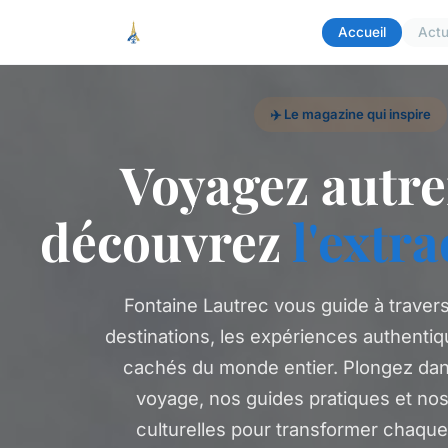
Accueil
Act
✈️ Le magazine qui inspire
Voyagez autr
découvrez
l'extr
Fontaine Lautrec vous guide à travers
destinations, les expériences authentiq
cachés du monde entier. Plongez dan
voyage, nos guides pratiques et no
culturelles pour transformer chaqu