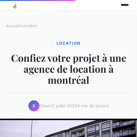
Accueil
›
Location
LOCATION
Confiez votre projet à une
agence de location à
montréal
Ethan
12 juillet 2025
4 min de lecture
E