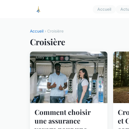
Accueil
Act
Accueil
› Croisière
Croisière
Comment choisir
Cro
une assurance
et 