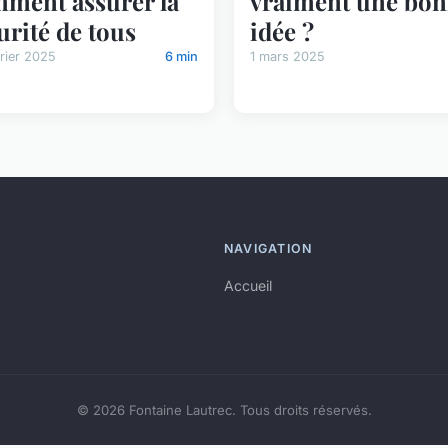
ment assurer la
vraiment une bo
urité de tous
idée ?
rier 2025
6 min
1 mars 2025
NAVIGATION
Accueil
© 2026 Fontaine Lautrec. Tous droits réservés.