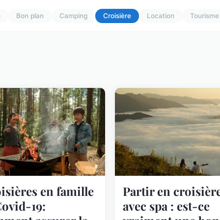
u
Bon plan
Camping
Croisière
Location
Tourisme
isières en famille
Partir en croisièr
Covid-19:
avec spa : est-ce