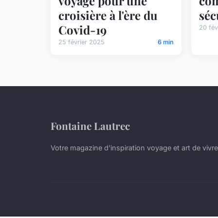
voyage pour une
com
croisière à l'ère du
séc
Covid-19
20 fév
25 février 2025
6 min
Fontaine Lautrec
Votre magazine d'inspiration voyage et art de vivre