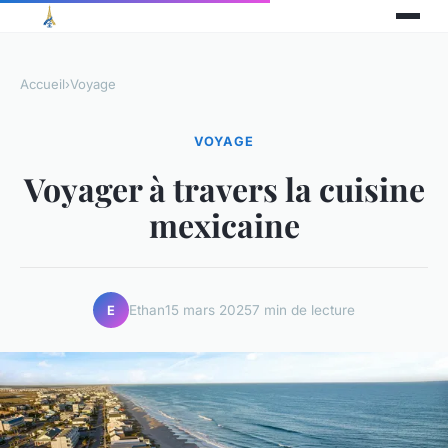
Accueil
›
Voyage
VOYAGE
Voyager à travers la cuisine
mexicaine
Ethan
15 mars 2025
7 min de lecture
E