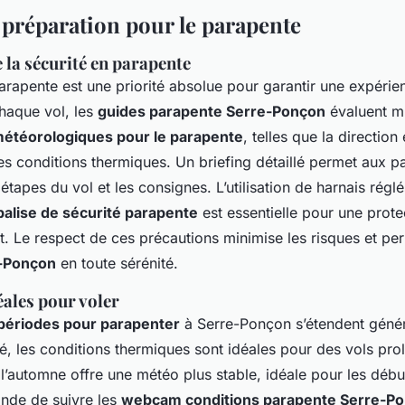
t préparation pour le parapente
 la sécurité en parapente
arapente est une priorité absolue pour garantir une expérie
chaque vol, les
guides parapente Serre-Ponçon
évaluent m
météorologiques pour le parapente
, telles que la direction
les conditions thermiques. Un briefing détaillé permet aux pa
tapes du vol et les consignes. L’utilisation de harnais régl
balise de sécurité parapente
est essentielle pour une prote
t. Le respect de ces précautions minimise les risques et p
e-Ponçon
en toute sérénité.
éales pour voler
 périodes pour parapenter
à Serre-Ponçon s’étendent génér
é, les conditions thermiques sont idéales pour des vols pro
l’automne offre une météo plus stable, idéale pour les débu
nde de suivre les
webcam conditions parapente Serre-P