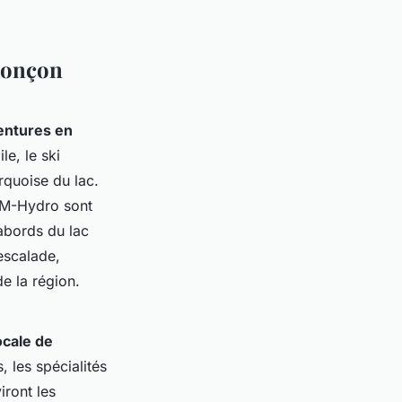
-Ponçon
entures en
le, le ski
rquoise du lac.
LM-Hydro sont
 abords du lac
escalade,
e la région.
ocale de
, les spécialités
iront les