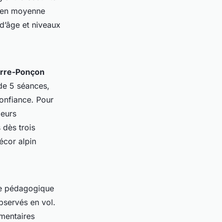
t en moyenne
 d’âge et niveaux
erre-Ponçon
de 5 séances,
confiance. Pour
leurs
 dès trois
écor alpin
he pédagogique
bservés en vol.
mmentaires