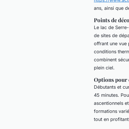
https://www.act
ans, ainsi que d
Points de déc
Le lac de Serre
de sites de dép
offrant une vue 
conditions ther
combinent sécur
plein ciel.
Options pour 
Débutants et cu
45 minutes. Pou
ascentionnels e
formations varié
tout en profitan