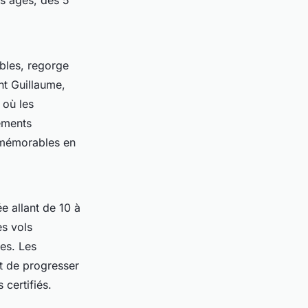
s âges, dès 5
bles, regorge
nt Guillaume,
 où les
ements
 mémorables en
e allant de 10 à
s vols
es. Les
nt de progresser
 certifiés.