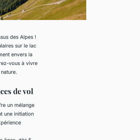
sus des Alpes !
aires sur le lac
ment envers la
rez-vous à vivre
 nature.
ces de vol
ffre un mélange
 une initiation
xpérience