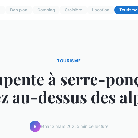
u
Bon plan
Camping
Croisière
Location
Tourisme
TOURISME
apente à serre-ponç
ez au-dessus des alp
Ethan
3 mars 2025
5 min de lecture
E