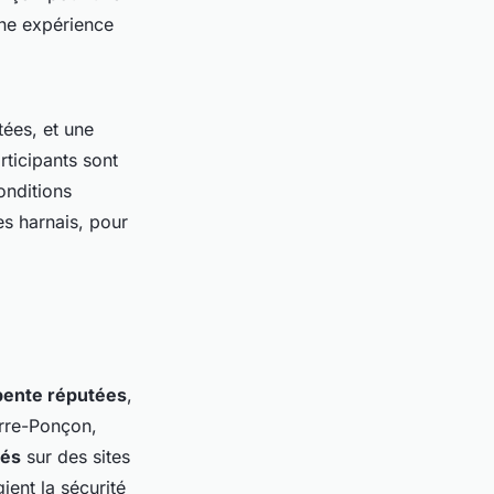
une expérience
ées, et une
rticipants sont
onditions
es harnais, pour
pente réputées
,
erre-Ponçon,
tés
sur des sites
ient la sécurité