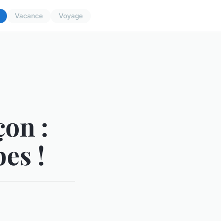
Vacance
Voyage
on :
es !