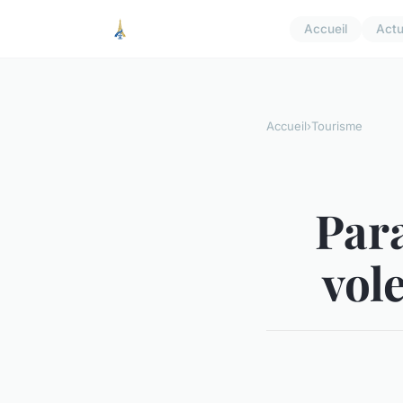
Accueil
Act
Accueil
›
Tourisme
Par
vol