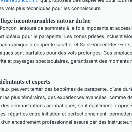
ivserreponcon.fr/
, qui proposent des baptêmes pour tous le
es vols plus techniques pour les connaisseurs.
ollage incontournables autour du lac
-Ponçon, entouré de sommets à la fois imposants et accessi
art idéaux pour le parapente. Les zones prisées incluent Mo
panoramique à couper le souffle, et Saint-Vincent-les-Forts,
miques sont parfaites pour des vols prolongés. Ces emplac
ité et paysages spectaculaires, garantissant des moments
débutants et experts
rieux peuvent tenter des baptêmes de parapente, d’une duré
r les plus téméraires, des expériences avancées, comme de
t des démonstrations acrobatiques, sont également proposé
es, réparties entre initiation et perfectionnement, permette
t d’un encadrement professionnel assuré par des instructeurs