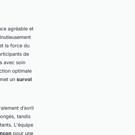
nce agréable et
inutieusement
 et la force du
rticipants de
és avec soin
ction optimale
ermet un
survol
alement d’avril
longés, tandis
tants. L'équipe
onçon
pour une