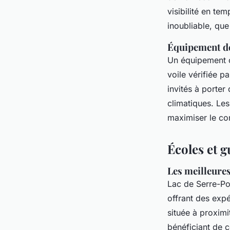
visibilité en te
inoubliable, qu
Équipement de
Un équipement c
voile vérifiée p
invités à porte
climatiques. Les
maximiser le con
Écoles et 
Les meilleures
Lac de Serre-Po
offrant des exp
située à proxim
bénéficiant de c