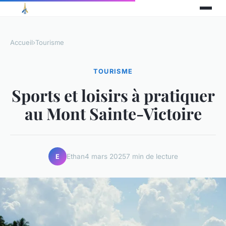
Accueil
›
Tourisme
TOURISME
Sports et loisirs à pratiquer
au Mont Sainte-Victoire
Ethan
4 mars 2025
7 min de lecture
E