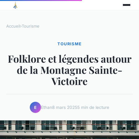
Accueil
›
Tourisme
TOURISME
Folklore et légendes autour
de la Montagne Sainte-
Victoire
Ethan
8 mars 2025
5 min de lecture
E