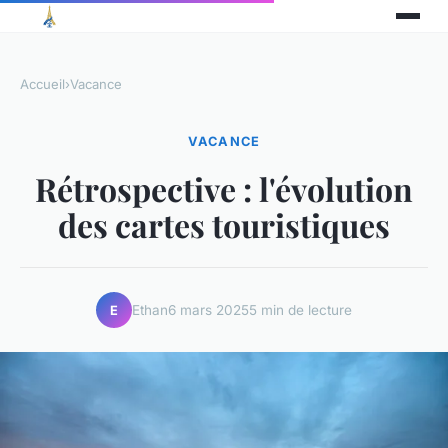
Accueil
›
Vacance
VACANCE
Rétrospective : l'évolution
des cartes touristiques
Ethan
6 mars 2025
5 min de lecture
E